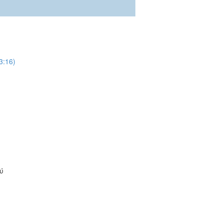
:16)
ύ